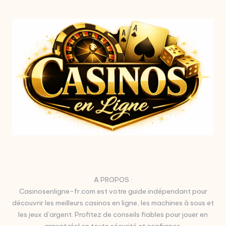
A PROPOS :
Casinosenligne-fr.com est votre guide indépendant pour
découvrir les meilleurs casinos en ligne, les machines à sous et
les jeux d’argent. Profitez de conseils fiables pour jouer en