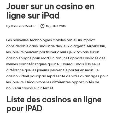
in
Jouer sur un casino en
ligne sur iPad
By
Vanessa Moulier
15 juillet 2015
Posted
by
Les nouvelles technologies mobiles ont eu un impact
considérable dans l’industrie des jeux d’argent. Aujourd’hui,
les joueurs peuvent participer à leurs jeux favoris sur un
casino en ligne pour iPad. En fait, cet appareil dispose des
mêmes caractéristiques qu’un PC bureau, mais à la seule
différence que les joueurs peuvent le porter en main. Le
casino virtuel pour Ipad représente de vrais avantages pour
les joueurs. Découvrons les différentes opportunités de
nouveau casino sur internet.
Liste des casinos en ligne
pour IPAD