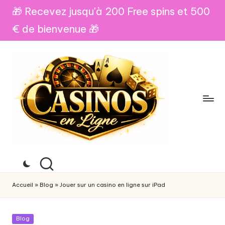
🎁 Recevez jusqu'à 200 Free spins et 500
€ de bienvenue 🎁
Accueil
»
Blog
»
Jouer sur un casino en ligne sur iPad
Posted
Blog