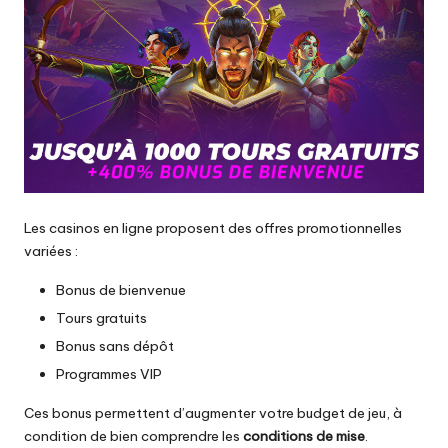
Les casinos en ligne proposent des offres promotionnelles
variées :
Bonus de bienvenue
Tours gratuits
Bonus sans dépôt
Programmes VIP
Ces bonus permettent d’augmenter votre budget de jeu, à
condition de bien comprendre les
conditions de mise
.