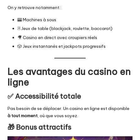
On y retrouve notamment :
🎰 Machines à sous
🃏 Jeux de table (blackjack, roulette, baccarat)
🎥 Casino en direct avec croupiers réels
🎲 Jeux instantanés et jackpots progressifs
Les avantages du casino en
ligne
✅ Accessibilité totale
Pas besoin de se déplacer. Un casino en ligne est disponible
à tout moment
, où que vous soyez.
🎁 Bonus attractifs