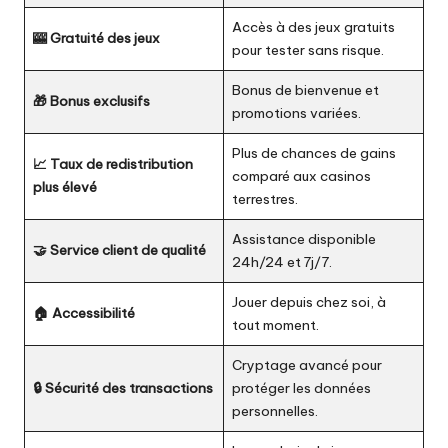
Accès à des jeux gratuits
🎰 Gratuité des jeux
pour tester sans risque.
Bonus de bienvenue et
🎁 Bonus exclusifs
promotions variées.
Plus de chances de gains
📈 Taux de redistribution
comparé aux casinos
plus élevé
terrestres.
Assistance disponible
🤝 Service client de qualité
24h/24 et 7j/7.
Jouer depuis chez soi, à
🏠 Accessibilité
tout moment.
Cryptage avancé pour
🔒 Sécurité des transactions
protéger les données
personnelles.