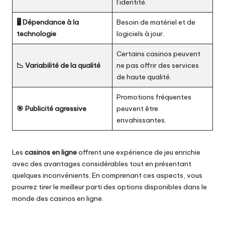
l’identité.
🖥️ Dépendance à la
Besoin de matériel et de
technologie
logiciels à jour.
Certains casinos peuvent
📉 Variabilité de la qualité
ne pas offrir des services
de haute qualité.
Promotions fréquentes
🎯 Publicité agressive
peuvent être
envahissantes.
Les
casinos en ligne
offrent une expérience de jeu enrichie
avec des avantages considérables tout en présentant
quelques inconvénients. En comprenant ces aspects, vous
pourrez tirer le meilleur parti des options disponibles dans le
monde des casinos en ligne.