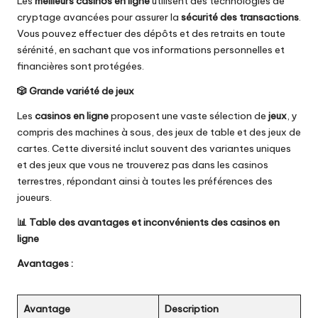
Les
meilleurs casinos en ligne
utilisent des technologies de
cryptage avancées pour assurer la
sécurité des transactions
.
Vous pouvez effectuer des dépôts et des retraits en toute
sérénité, en sachant que vos informations personnelles et
financières sont protégées.
🎲 Grande variété de jeux
Les
casinos en ligne
proposent une vaste sélection de
jeux
, y
compris des machines à sous, des jeux de table et des jeux de
cartes. Cette diversité inclut souvent des variantes uniques
et des jeux que vous ne trouverez pas dans les casinos
terrestres, répondant ainsi à toutes les préférences des
joueurs.
📊 Table des avantages et inconvénients des casinos en
ligne
Avantages :
Avantage
Description