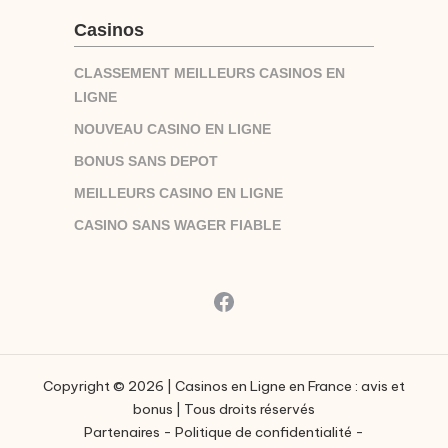
Casinos
CLASSEMENT MEILLEURS CASINOS EN
LIGNE
NOUVEAU CASINO EN LIGNE
BONUS SANS DEPOT
MEILLEURS CASINO EN LIGNE
CASINO SANS WAGER FIABLE
Facebook
Copyright © 2026 | Casinos en Ligne en France : avis et
bonus | Tous droits réservés
Partenaires
-
Politique de confidentialité
-