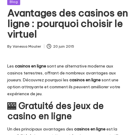
Posted
Blog
in
Avantages des casinos en
ligne : pourquoi choisir le
virtuel
By
Vanessa Moulier
20 juin 2015
Posted
by
Les
casinos en ligne
sont une alternative moderne aux
casinos terrestres, offrant de nombreux avantages aux
joueurs. Découvrez pourquoi les
casinos en ligne
sont une
option attrayante et comment ils peuvent améliorer votre
expérience de jeu.
🎰 Gratuité des jeux de
casino en ligne
Un des principaux avantages des
casinos en ligne
est la