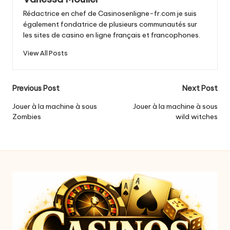
Rédactrice en chef de Casinosenligne-fr.com je suis
également fondatrice de plusieurs communautés sur
les sites de casino en ligne français et francophones.
View All Posts
Post
Previous Post
Next Post
navigation
Jouer à la machine à sous
Jouer à la machine à sous
Zombies
wild witches